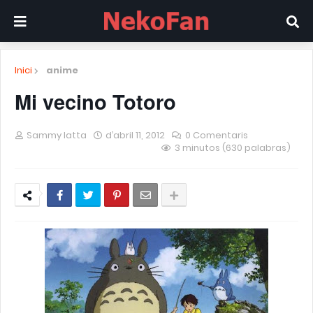
Inici
anime
Mi vecino Totoro
Sammy Iatta
d’abril 11, 2012
0 Comentaris
3 minutos (630 palabras)