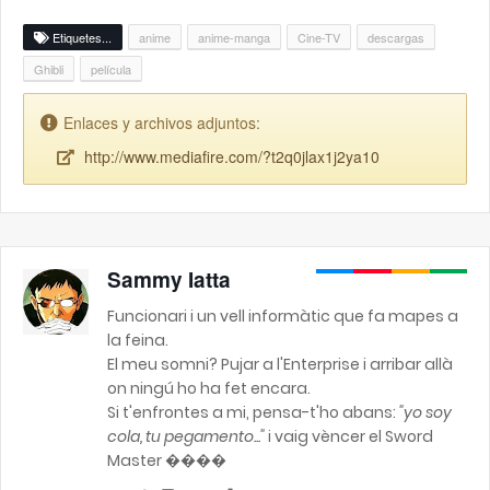
Etiquetes...
anime
anime-manga
Cine-TV
descargas
Ghibli
película
Enlaces y archivos adjuntos:
http://www.mediafire.com/?t2q0jlax1j2ya10
Sammy Iatta
Funcionari i un vell informàtic que fa mapes a
la feina.
El meu somni? Pujar a l'Enterprise i arribar allà
on ningú ho ha fet encara.
Si t'enfrontes a mi, pensa-t'ho abans:
"yo soy
cola, tu pegamento..."
i vaig vèncer el Sword
Master ����