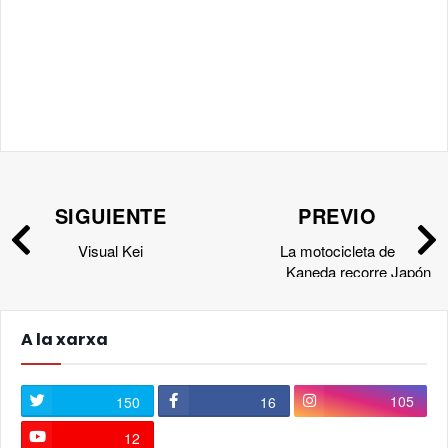
SIGUIENTE
PREVIO
Visual Kei
La motocicleta de
Kaneda recorre Japón
A la xarxa
105
150
16
12