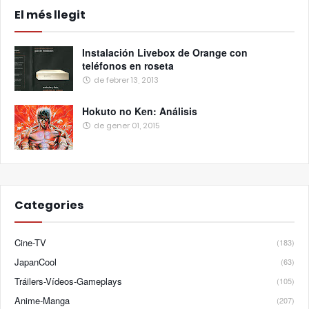
El més llegit
Instalación Livebox de Orange con
teléfonos en roseta
de febrer 13, 2013
Hokuto no Ken: Análisis
de gener 01, 2015
Categories
Cine-TV
(183)
JapanCool
(63)
Tráilers-Vídeos-Gameplays
(105)
Anime-Manga
(207)