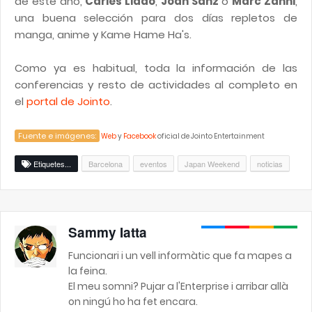
de este año,
Carles Lladó
,
Joan Sanz
o
Marc Zanni
,
una buena selección para dos días repletos de
manga, anime y Kame Hame Ha's.
Como ya es habitual, toda la información de las
conferencias y resto de actividades al completo en
el
portal de Jointo
.
Fuente e imágenes:
Web
y
Facebook
oficial de Jointo Entertainment
Etiquetes...
Barcelona
eventos
Japan Weekend
noticias
Sammy Iatta
Funcionari i un vell informàtic que fa mapes a
la feina.
El meu somni? Pujar a l'Enterprise i arribar allà
on ningú ho ha fet encara.