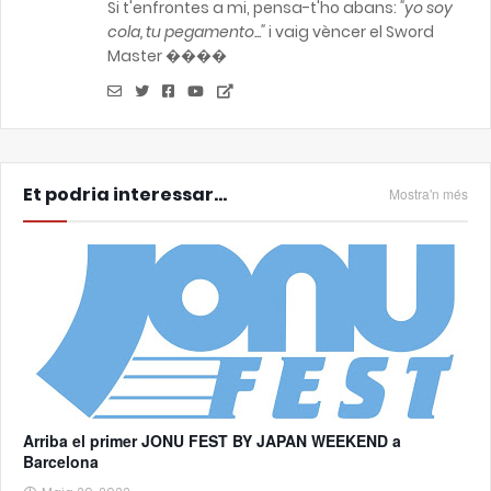
Si t'enfrontes a mi, pensa-t'ho abans:
"yo soy
cola, tu pegamento..."
i vaig vèncer el Sword
Master ����
Et podria interessar...
Mostra'n més
Arriba el primer JONU FEST BY JAPAN WEEKEND a
Barcelona