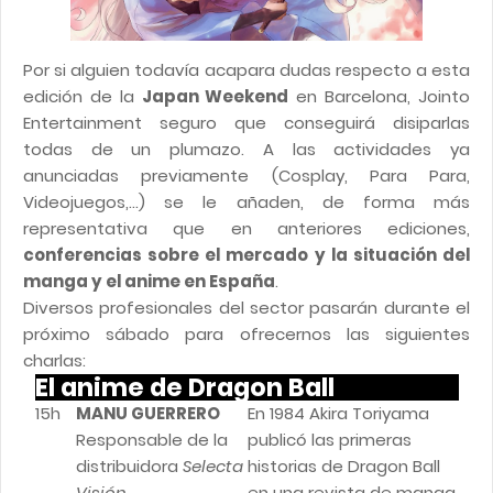
Por si alguien todavía acapara dudas respecto a esta
edición de la
Japan Weekend
en Barcelona, Jointo
Entertainment seguro que conseguirá disiparlas
todas de un plumazo. A las actividades ya
anunciadas previamente (Cosplay, Para Para,
Videojuegos,...) se le añaden, de forma más
representativa que en anteriores ediciones,
conferencias sobre el mercado y la situación del
manga y el anime en España
.
Diversos profesionales del sector pasarán durante el
próximo sábado para ofrecernos las siguientes
charlas:
El anime de Dragon Ball
15h
MANU GUERRERO
En 1984 Akira Toriyama
Responsable de la
publicó las primeras
distribuidora
Selecta
historias de Dragon Ball
Visión
en una revista de manga