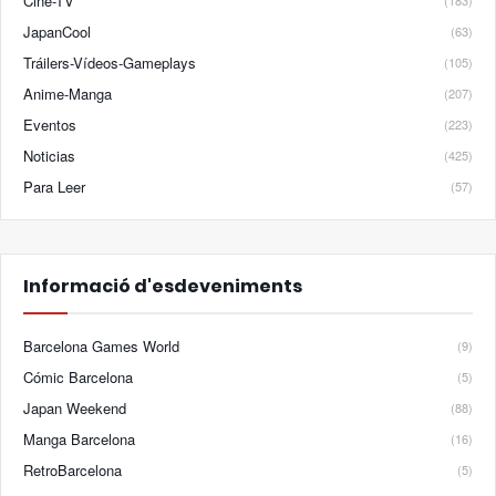
Cine-TV
(183)
JapanCool
(63)
Tráilers-Vídeos-Gameplays
(105)
Anime-Manga
(207)
Eventos
(223)
Noticias
(425)
Para Leer
(57)
Informació d'esdeveniments
Barcelona Games World
(9)
Cómic Barcelona
(5)
Japan Weekend
(88)
Manga Barcelona
(16)
RetroBarcelona
(5)