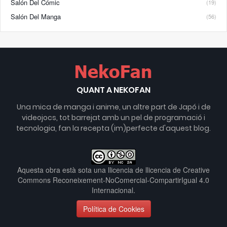
Salón Del Cómic
(19)
Salón Del Manga
(56)
QUANT A NEKOFAN
Una mica de manga i anime, un altre part de Japó i de
videojocs, tot barrejat amb un pel de programació i
tecnologia, fan la recepta (im)perfecte d'aquest blog.
Aquesta obra està sota una llicencia de
llicencia de Creative
Commons Reconeixement-NoComercial-CompartirIgual 4.0
Internacional
.
Política de Cookies