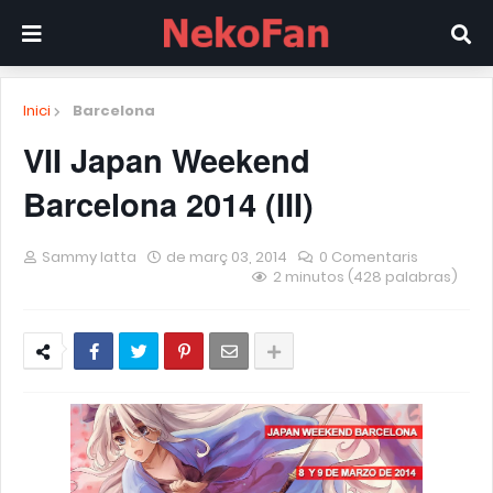
Inici
Barcelona
VII Japan Weekend
Barcelona 2014 (III)
Sammy Iatta
de març 03, 2014
0 Comentaris
2 minutos (428 palabras)