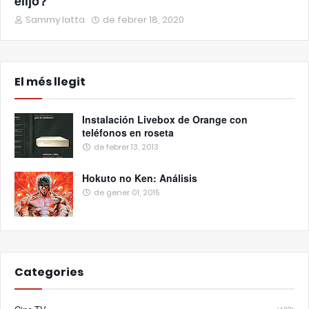
elijo?
Sammy Iatta
de febrer 18, 2020
El més llegit
Instalación Livebox de Orange con
teléfonos en roseta
de febrer 13, 2013
Hokuto no Ken: Análisis
de gener 01, 2015
Categories