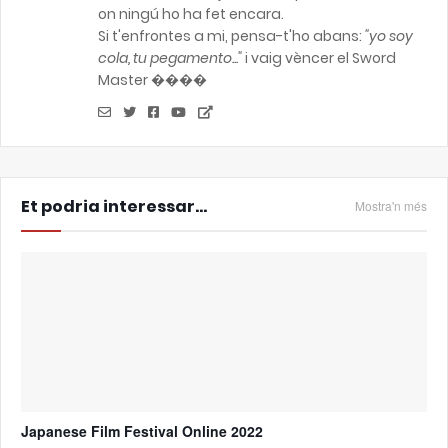
on ningú ho ha fet encara.
Si t'enfrontes a mi, pensa-t'ho abans:
"yo soy
cola, tu pegamento..."
i vaig vèncer el Sword
Master ����
Et podria interessar...
Mostra'n més
Japanese Film Festival Online 2022