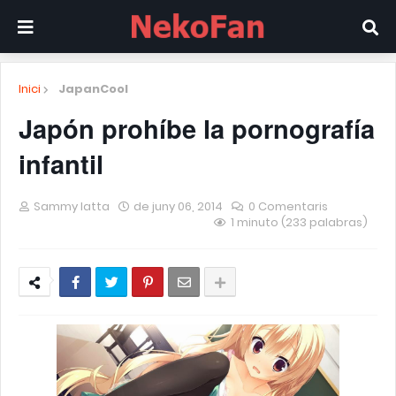
Inici
JapanCool
Japón prohíbe la pornografía
infantil
Sammy Iatta
de juny 06, 2014
0 Comentaris
1 minuto (233 palabras)