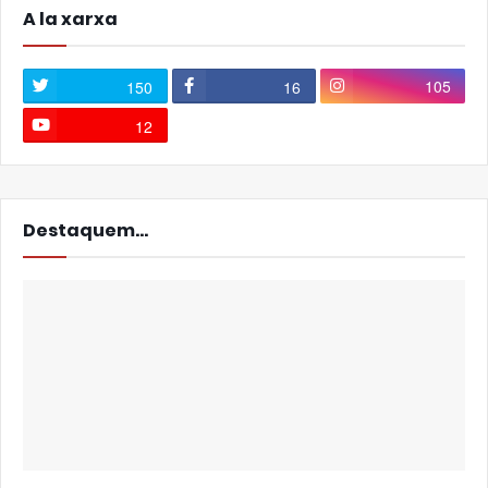
A la xarxa
105
150
16
12
Destaquem...