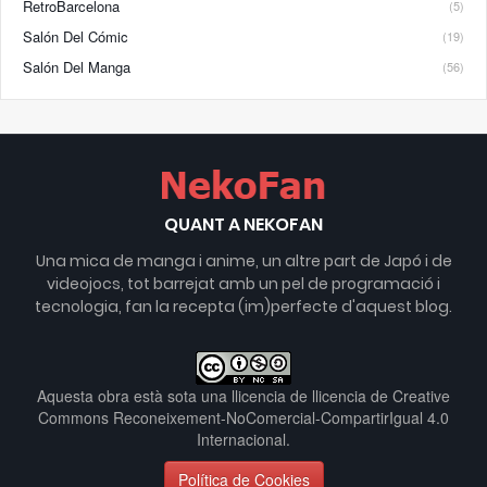
RetroBarcelona
(5)
Salón Del Cómic
(19)
Salón Del Manga
(56)
QUANT A NEKOFAN
Una mica de manga i anime, un altre part de Japó i de
videojocs, tot barrejat amb un pel de programació i
tecnologia, fan la recepta (im)perfecte d'aquest blog.
Aquesta obra està sota una llicencia de
llicencia de Creative
Commons Reconeixement-NoComercial-CompartirIgual 4.0
Internacional
.
Política de Cookies