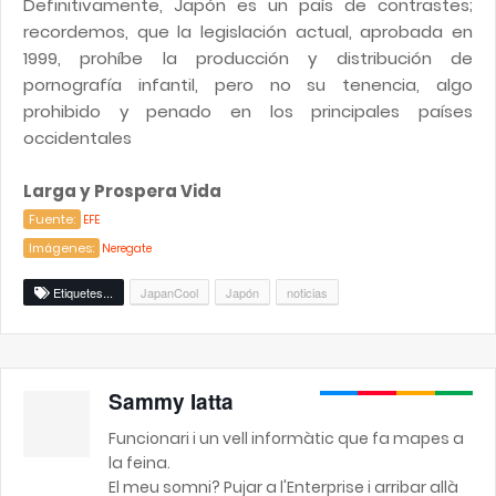
Definitivamente, Japón es un país de contrastes;
recordemos, que la legislación actual, aprobada en
1999, prohíbe la producción y distribución de
pornografía infantil, pero no su tenencia, algo
prohibido y penado en los principales países
occidentales
Larga y Prospera Vida
Fuente:
EFE
Imágenes:
Neregate
Etiquetes...
JapanCool
Japón
noticias
Sammy Iatta
Funcionari i un vell informàtic que fa mapes a
la feina.
El meu somni? Pujar a l'Enterprise i arribar allà