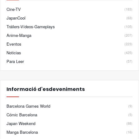
Cine-TV
(183)
JapanCool
(63)
Tráilers-Vídeos-Gameplays
(105)
Anime-Manga
(207)
Eventos
(223)
Noticias
(425)
Para Leer
(57)
Informació d'esdeveniments
Barcelona Games World
(9)
Cómic Barcelona
(5)
Japan Weekend
(88)
Manga Barcelona
(16)