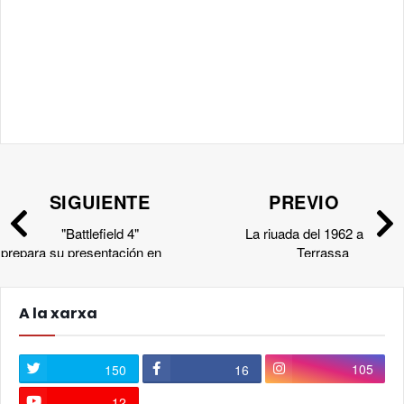
SIGUIENTE
PREVIO
"Battlefield 4"
La riuada del 1962 a
prepara su presentación en
Terrassa
sociedad
A la xarxa
105
150
16
12