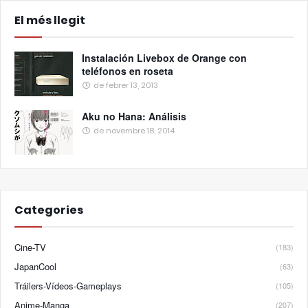
El més llegit
Instalación Livebox de Orange con
teléfonos en roseta
de febrer 13, 2013
Aku no Hana: Análisis
de novembre 18, 2014
Categories
Cine-TV
(183)
JapanCool
(63)
Tráilers-Vídeos-Gameplays
(105)
Anime-Manga
(207)