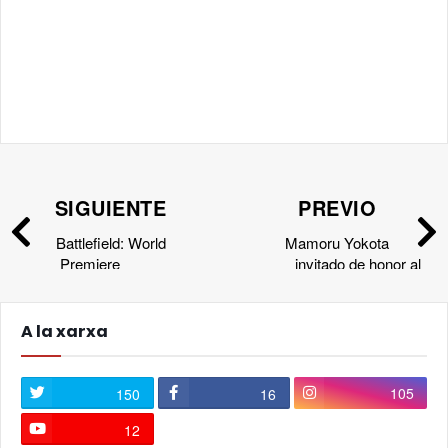
SIGUIENTE
PREVIO
Battlefield: World
Mamoru Yokota
Premiere
invitado de honor al
próximo Salón del Manga
de Valencia
A la xarxa
105
150
16
12