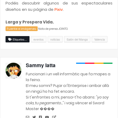
Podéis descubrir algunos de sus espectaculares
diseños en su página de
Pixiv
.
Larga y Prospera Vida.
Fuente e imágenes:
Nota de prensa JOINTO.
Etiquetes...
eventos
noticias
Salón del Manga
Valencia
Sammy Iatta
Funcionari i un vell informàtic que fa mapes a
la feina.
El meu somni? Pujar a l'Enterprise i arribar allà
on ningú ho ha fet encara.
Si t'enfrontes a mi, pensa-t'ho abans:
"yo soy
cola, tu pegamento..."
i vaig vèncer el Sword
Master ����