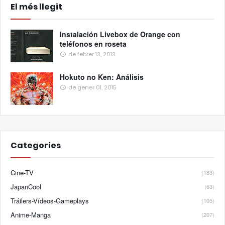
El més llegit
Instalación Livebox de Orange con
teléfonos en roseta
de febrer 13, 2013
Hokuto no Ken: Análisis
de gener 01, 2015
Categories
Cine-TV
(183)
JapanCool
(63)
Tráilers-Vídeos-Gameplays
(105)
Anime-Manga
(207)