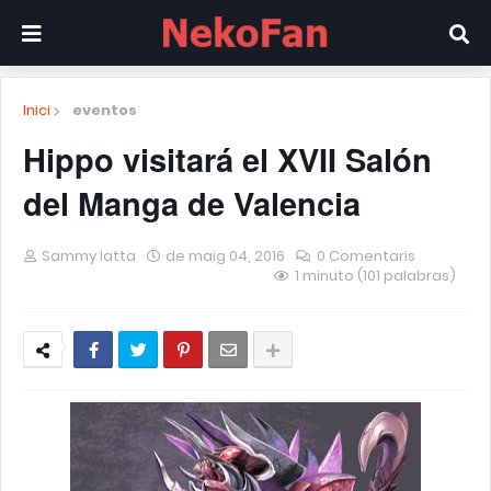
Inici
eventos
Hippo visitará el XVII Salón
del Manga de Valencia
Sammy Iatta
de maig 04, 2016
0 Comentaris
1 minuto (101 palabras)