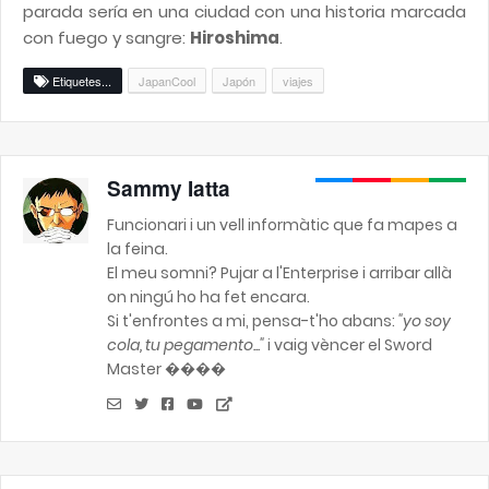
parada sería en una ciudad con una historia marcada
con fuego y sangre:
Hiroshima
.
Etiquetes...
JapanCool
Japón
viajes
Sammy Iatta
Funcionari i un vell informàtic que fa mapes a
la feina.
El meu somni? Pujar a l'Enterprise i arribar allà
on ningú ho ha fet encara.
Si t'enfrontes a mi, pensa-t'ho abans:
"yo soy
cola, tu pegamento..."
i vaig vèncer el Sword
Master ����