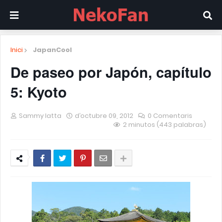
Inici
JapanCool
De paseo por Japón, capítulo
5: Kyoto
Sammy Iatta
d’octubre 09, 2012
0 Comentaris
2 minutos (443 palabras)