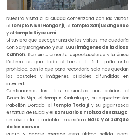
Nuestra visita a la ciudad comenzaría con las visitas
al
templo Nishi Honganji
, el
templo Sanjusangendo
y el
templo Kiyozumi
.
Si tuviera que escoger una de las visitas, me quedaría
con Sanjusangendo y sus
1.001 imágenes de la diosa
Kannon
. Son simplemente espectaculares y la única
lástima es que todo el tema de fotografía esta
prohibido, con lo que para recordarlo solo nos quedan
las postales y imágenes oficiales difundidas en
internet.
Continuamos los días siguientes con salidas al
Castillo Nijo
, el
templo Kinkakuji
y su espectacular
Pabellón Dorado, el
templo Todaiji
y su gigantesca
estatua de Buda y el
santuario sintoísta deKasuga
,
sin olvidar la agradable excursión a
Nara y el parque
de los ciervos
.
Punto y aparte merece esta última salida, Nara,