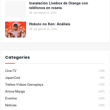
Instalación Livebox de Orange con
teléfonos en roseta
de febrer 13, 2013
Hokuto no Ken: Análisis
de gener 01, 2015
Categories
Cine-TV
(183)
JapanCool
(63)
Tráilers-Vídeos-Gameplays
(105)
Anime-Manga
(207)
Eventos
(223)
Noticias
(425)