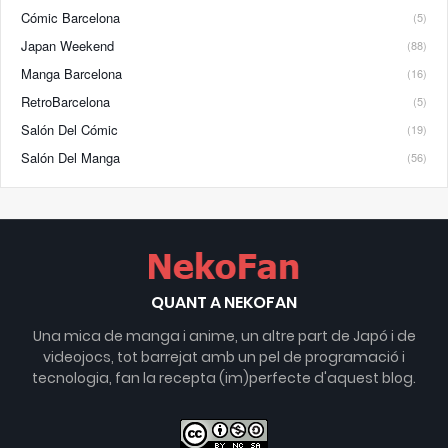
Cómic Barcelona
(5)
Japan Weekend
(88)
Manga Barcelona
(16)
RetroBarcelona
(5)
Salón Del Cómic
(19)
Salón Del Manga
(56)
QUANT A NEKOFAN
Una mica de manga i anime, un altre part de Japó i de
videojocs, tot barrejat amb un pel de programació i
tecnologia, fan la recepta (im)perfecte d'aquest blog.