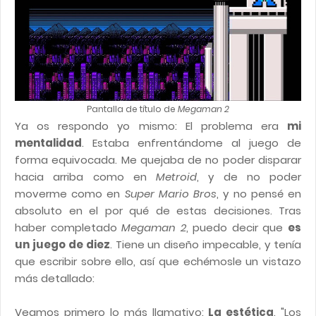
Pantalla de título de
Megaman 2
Ya os respondo yo mismo: El problema era
mi
mentalidad
. Estaba enfrentándome al juego de
forma equivocada. Me quejaba de no poder disparar
hacia arriba como en
Metroid
, y de no poder
moverme como en
Super Mario Bros
, y no pensé en
absoluto en el por qué de estas decisiones. Tras
haber completado
Megaman 2
, puedo decir que
es
un juego de diez
. Tiene un diseño impecable, y tenía
que escribir sobre ello, así que echémosle un vistazo
más detallado:
Veamos primero lo más llamativo:
La estética
. "Los