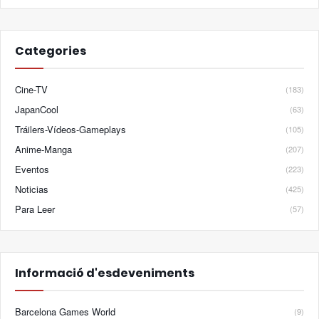
Categories
Cine-TV
(183)
JapanCool
(63)
Tráilers-Vídeos-Gameplays
(105)
Anime-Manga
(207)
Eventos
(223)
Noticias
(425)
Para Leer
(57)
Informació d'esdeveniments
Barcelona Games World
(9)