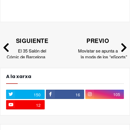
SIGUIENTE
PREVIO
El 35 Salón del
Movistar se apunta a
Cómic de Barcelona
la moda de los “eSports”
presenta la edición de este
año.
A la xarxa
105
150
16
12