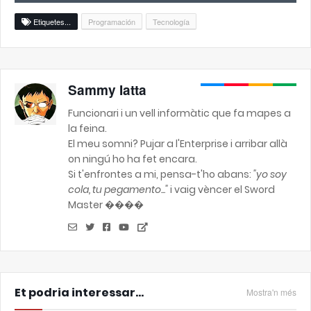
Etiquetes...
Programación
Tecnología
Sammy Iatta
Funcionari i un vell informàtic que fa mapes a
la feina.
El meu somni? Pujar a l'Enterprise i arribar allà
on ningú ho ha fet encara.
Si t'enfrontes a mi, pensa-t'ho abans:
"yo soy
cola, tu pegamento..."
i vaig vèncer el Sword
Master ����
Et podria interessar...
Mostra'n més