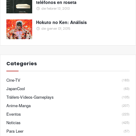
teléfonos en roseta
de febrer 13, 2013
Hokuto no Ken: Análisis
de gener 01, 2015
Categories
Cine-TV
(183)
JapanCool
(63)
Tráilers-Vídeos-Gameplays
(105)
Anime-Manga
(207)
Eventos
(223)
Noticias
(425)
Para Leer
(57)