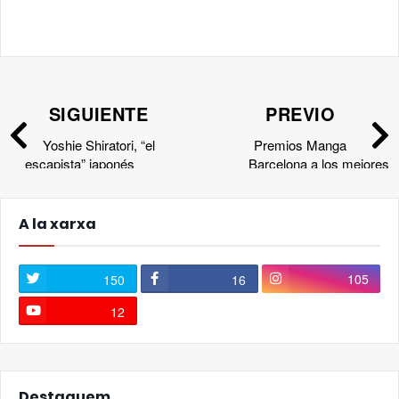
SIGUIENTE
PREVIO
Yoshie Shiratori, “el
Premios Manga
escapista” japonés
Barcelona a los mejores
mangas y animes del año
A la xarxa
105
150
16
12
Destaquem...