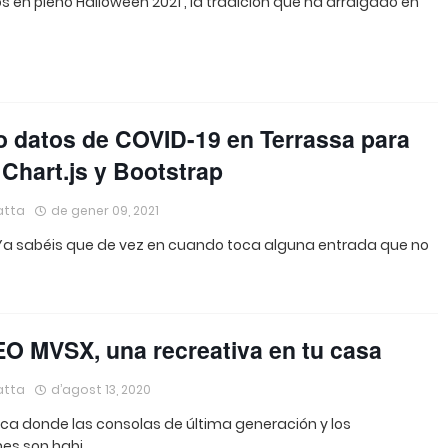
 en pleno Halloween 2021 , la tradición que ha arraigado en
 datos de COVID-19 en Terrassa para
 Chart.js y Bootstrap
atta
de gener 09, 2021
 Ya sabéis que de vez en cuando toca alguna entrada que no
 MVSX, una recreativa en tu casa
atta
d’agost 13, 2020
ca donde las consolas de última generación y los
es son habi…