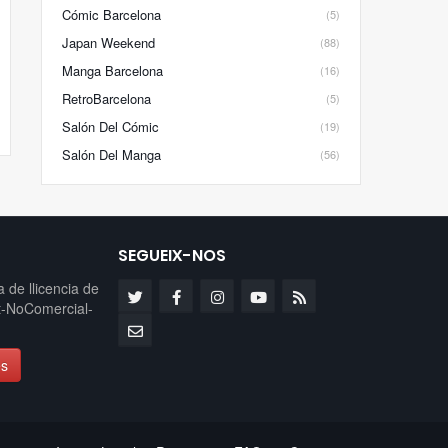
Cómic Barcelona
(5)
Japan Weekend
(88)
Manga Barcelona
(16)
RetroBarcelona
(5)
Salón Del Cómic
(19)
Salón Del Manga
(56)
SEGUEIX-NOS
ia de
llicencia de
-NoComercial-
es