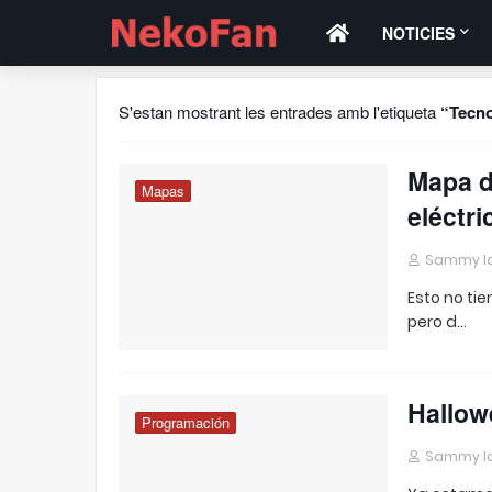
NOTICIES
S'estan mostrant les entrades amb l'etiqueta
Tecno
Mapa d
Mapas
eléctri
Sammy I
Esto no ti
pero d…
Hallow
Programación
Sammy I