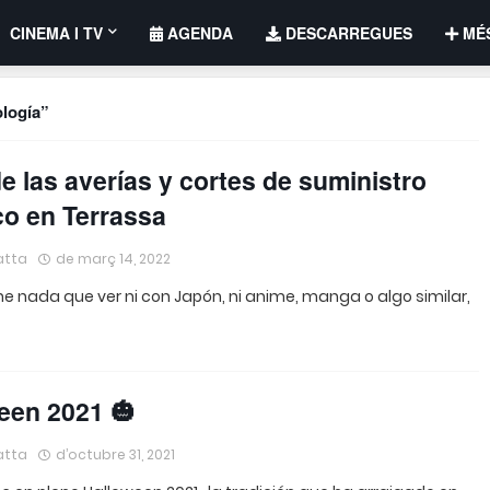
CINEMA I TV
AGENDA
DESCARREGUES
MÉ
logía
e las averías y cortes de suministro
co en Terrassa
atta
de març 14, 2022
ene nada que ver ni con Japón, ni anime, manga o algo similar,
een 2021 🎃
atta
d’octubre 31, 2021