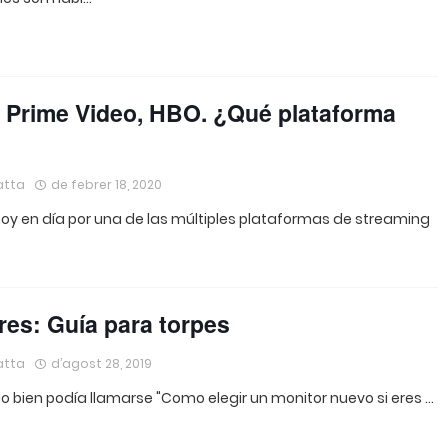
x, Prime Video, HBO. ¿Qué plataforma
atta
de febrer 18, 2020
hoy en día por una de las múltiples plataformas de streaming
res: Guía para torpes
atta
d’agost 28, 2019
lo bien podía llamarse "Como elegir un monitor nuevo si eres …