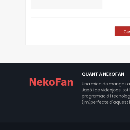
Car
QUANT A NEKOFAN
Una mica de manga i an
Japó i de videojocs, tot
programació i tecnologi
(im)perfecte d'aquest 