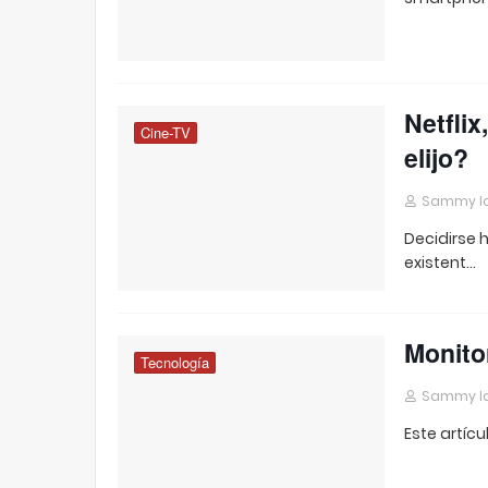
Netfli
Cine-TV
elijo?
Sammy I
Decidirse 
existent…
Monito
Tecnología
Sammy I
Este artícu