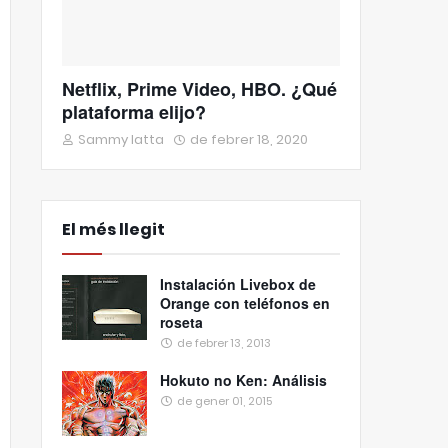
Netflix, Prime Video, HBO. ¿Qué
plataforma elijo?
Sammy Iatta
de febrer 18, 2020
El més llegit
Instalación Livebox de
Orange con teléfonos en
roseta
de febrer 13, 2013
Hokuto no Ken: Análisis
de gener 01, 2015