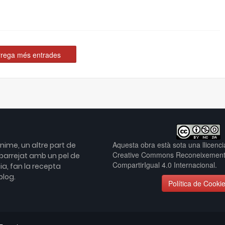
rega més entrades
Aquesta obra està sota una llicenc
ime, un altre part de
Creative Commons Reconeixement
 barrejat amb un pel de
CompartirIgual 4.0 Internacional
.
a, fan la recepta
blog.
Política de Cooki