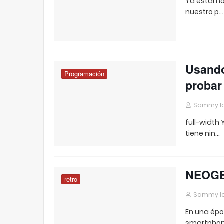
Ya estamos
nuestro p…
Usando
Programación
probar
Sammy I
full-width
tiene nin…
NEOGEO
retro
Sammy I
En una épo
smartphon