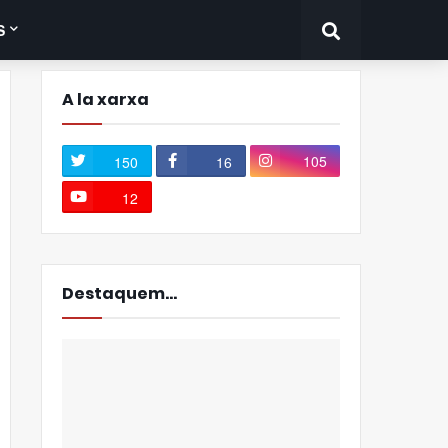
S
A la xarxa
105
150
16
12
Destaquem...