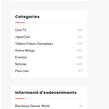
Categories
Cine-TV
(183)
JapanCool
(63)
Tráilers-Vídeos-Gameplays
(105)
Anime-Manga
(207)
Eventos
(223)
Noticias
(425)
Para Leer
(57)
Informació d'esdeveniments
Barcelona Games World
(9)